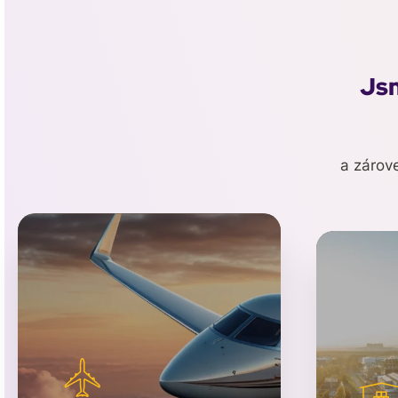
Js
a zárov