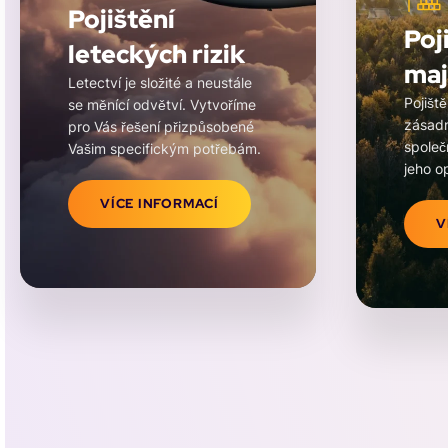
Pojištění
Poj
leteckých rizik
maj
Letectví je složité a neustále
Pojišt
se měnící odvětví. Vytvoříme
zásadn
pro Vás řešení přizpůsobené
společ
Vašim specifickým potřebám.
jeho o
VÍCE INFORMACÍ
V
/data/web/virtuals/340689/virtual/www/domains/petris
/data/web/v
content/themes/petrisk/functions/templates/front-
content/the
page.php on line
256
page.php on
Homepage" width="400" height="500"
Homepage" 
>
>