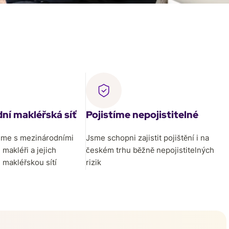
ní makléřská síť
Pojistíme nepojistitelné
eme s mezinárodními
Jsme schopni zajistit pojištění i na
 makléři a jejich
českém trhu běžně nepojistitelných
 makléřskou sítí
rizik