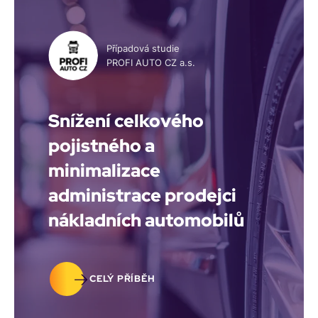
Případová studie
PROFI AUTO CZ a.s.
Snížení celkového
pojistného a
minimalizace
administrace prodejci
nákladních automobilů
CELÝ PŘÍBĚH