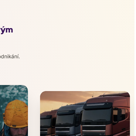
rým
dnikání.