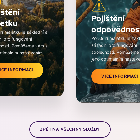
ištění
Pojištění
etku
odpovědnos
ění majetku je základní a
Pojištění majetku je zák
í pro fungování
zásadní pro fungování
nosti. Pomůžeme vám s
společnosti. Pomůžeme
ptimálním nastavením.
jeho optimálním nastav
ÍCE INFORMACÍ
VÍCE INFORMACÍ
k.cz/wp-
irtuals/340689/virtual/www/domains/petrisk.cz/wp-
/data/web/virtuals/34068
mes/petrisk/functions/templates/front-
content/themes/petrisk/fun
 line
256
page.php on line
256
width="400" height="500"
ZPĚT NA VŠECHNY SLUŽBY
Homepage" width="400" h
>