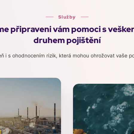
Služby
me připraveni vám pomoci s veške
druhem pojištění
eň i s ohodnocením rizik, která mohou ohrožovat vaše po