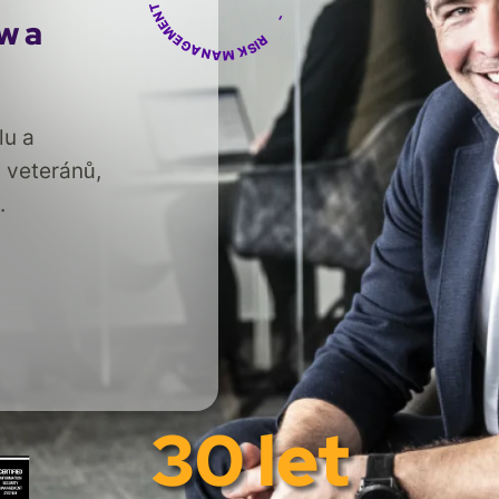
w a
lu a
, veteránů,
.
30 let