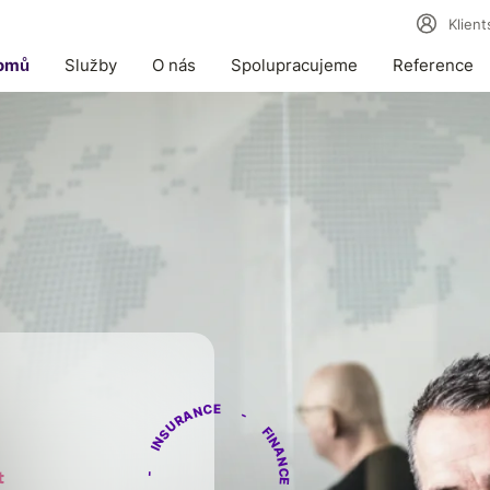
Klient
omů
Služby
O nás
Spolupracujeme
Reference
t