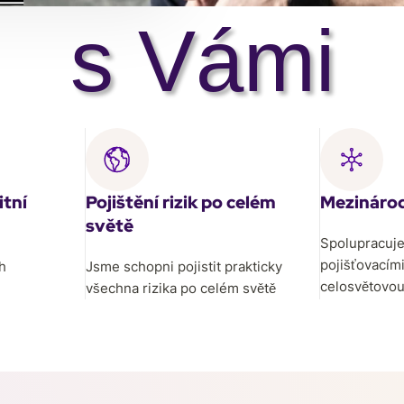
s Vámi
itní
Pojištění rizik po celém
Mezinárod
světě
Spolupracuj
pojišťovacími
h
Jsme schopni pojistit prakticky
celosvětovou
všechna rizika po celém světě