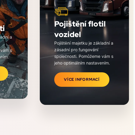
Pojištění flotil
ti
vozidel
ladní a
Pojištění majetku je základní a
zásadní pro fungování
 vám s
společnosti. Pomůžeme vám s
ením.
jeho optimálním nastavením.
VÍCE INFORMACÍ
9/virtual/www/domains/petrisk.cz/wp-
/data/web/virtuals/340689/virtual/www/
ctions/templates/front-
content/themes/petrisk/functions/templat
page.php on line
256
eight="500"
Homepage" width="400" height="500"