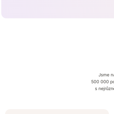
Jsme na
500 000 poj
s nejrůz